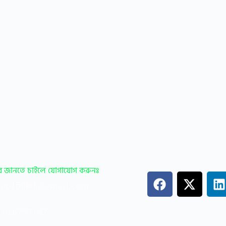
ারে জানতে চাইলে যোগাযোগ করুনঃ
op150bd@gmail.com
1616797167