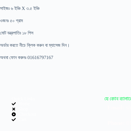
সাইজঃ ৬ ইঞ্চি X ৩.৫ ইঞ্চি
ওজনঃ ৫০ গ্রাম
মোট যন্ত্রপাতিঃ ১৮ পিস
অর্ডার করতে নীচে ক্লিক করুন বা ম্যাসেজ দিন।
অথবা ফোন করুনঃ 01616797167
Quick Links
যে কোন ব্যাপ
Home
Email:
sh
Shop
Checkout
Cart
Phone:
0