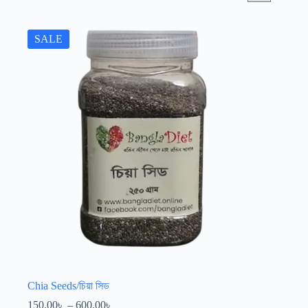
SALE
Chia Seeds/চিয়া সিড
150.00
৳
–
600.00
৳