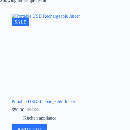
Showing the single result
SALE
Portable USB Rechargeable Juicer
650.00
৳
800.00
৳
Kitchen appliance
Add to cart