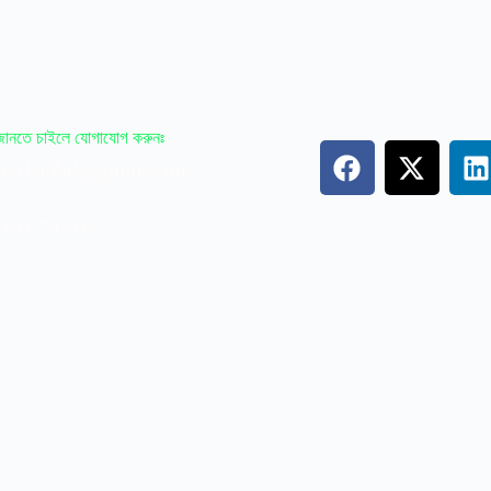
 জানতে চাইলে যোগাযোগ করুনঃ
op150bd@gmail.com
1616797167